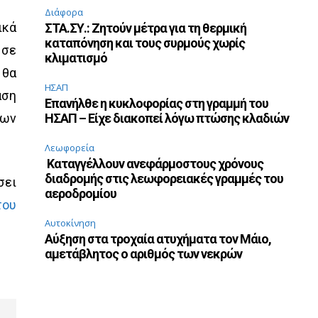
Διάφορα
ικά
ΣΤΑ.ΣΥ.: Ζητούν μέτρα για τη θερμική
καταπόνηση και τους συρμούς χωρίς
 σε
κλιματισμό
 θα
ΗΣΑΠ
αση
Επανήλθε η κυκλοφορίας στη γραμμή του
σων
ΗΣΑΠ – Είχε διακοπεί λόγω πτώσης κλαδιών
Λεωφορεία
Καταγγέλλουν ανεφάρμοστους χρόνους
διαδρομής στις λεωφορειακές γραμμές του
σει
αεροδρομίου
του
Αυτοκίνηση
Αύξηση στα τροχαία ατυχήματα τον Μάιο,
αμετάβλητος ο αριθμός των νεκρών