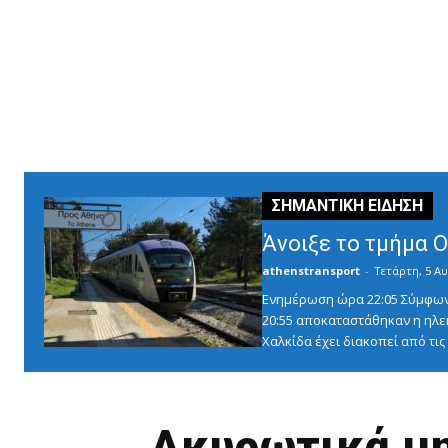
Άνοιξε το τμήμα 
athenstransport
-
Τετάρτη, 5 Αυ
Ενημέρωση ώρα 22:05 Σύμφωνα 
20:55 αποκαταστάθηκαν η ηλε
Χαλκίδα έχει διακοπεί από τις 1
Ακυρωτικά μη