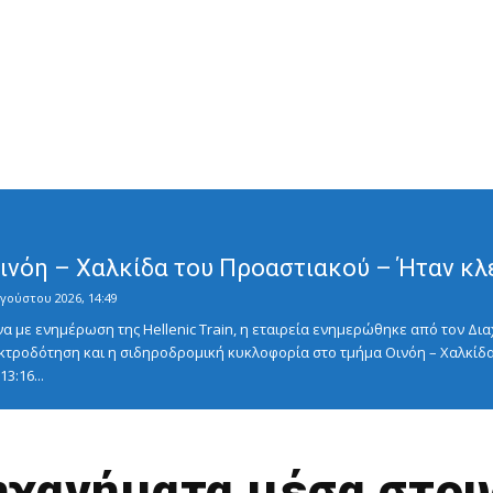
Οινόη – Χαλκίδα του Προαστιακού – Ήταν κλ
γούστου 2026, 14:49
με ενημέρωση της Hellenic Train, η εταιρεία ενημερώθηκε από τον Διαχ
κτροδότηση και η σιδηροδρομική κυκλοφορία στο τμήμα Οινόη – Χαλκίδα
3:16...
χανήματα μέσα στου