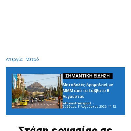
Απεργία
Μετρό
Μεταβολές δρομολογίων
ΜΜΜ από το Σάββατο 8
Αυγούστου
athenstransport
-
Σάββατο, 8 Αυγούστου 2026, 11:12
Στάση εργασίας σε