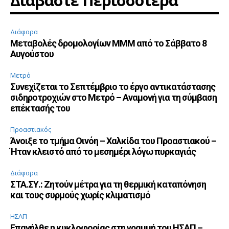
Διαβάστε Περισσότερα
Διάφορα
Μεταβολές δρομολογίων ΜΜΜ από το Σάββατο 8
Αυγούστου
Μετρό
Συνεχίζεται το Σεπτέμβριο το έργο αντικατάστασης
σιδηροτροχιών στο Μετρό – Αναμονή για τη σύμβαση
επέκτασής του
Προαστιακός
Άνοιξε το τμήμα Οινόη – Χαλκίδα του Προαστιακού –
Ήταν κλειστό από το μεσημέρι λόγω πυρκαγιάς
Διάφορα
ΣΤΑ.ΣΥ.: Ζητούν μέτρα για τη θερμική καταπόνηση
και τους συρμούς χωρίς κλιματισμό
ΗΣΑΠ
Επανήλθε η κυκλοφορίας στη γραμμή του ΗΣΑΠ –