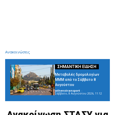
Ανακοινώσεις
Μεταβολές δρομολογίων
ΜΜΜ από το Σάββατο 8
Αυγούστου
athenstransport
-
Σάββατο, 8 Αυγούστου 2026, 11:12
Ανακοίνωση ΣΤΑΣΥ για