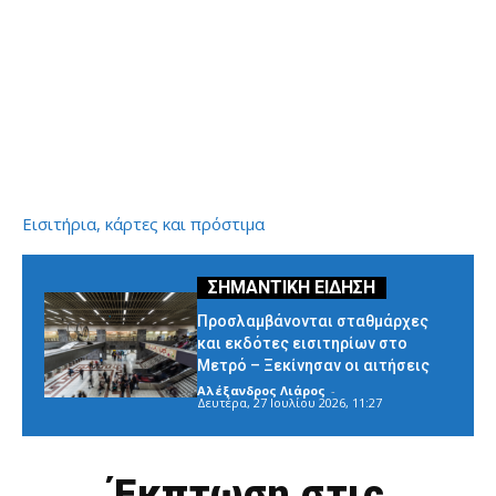
Εισιτήρια, κάρτες και πρόστιμα
Προσλαμβάνονται σταθμάρχες
και εκδότες εισιτηρίων στο
Μετρό – Ξεκίνησαν οι αιτήσεις
Αλέξανδρος Λιάρος
-
Δευτέρα, 27 Ιουλίου 2026, 11:27
Έκπτωση στις