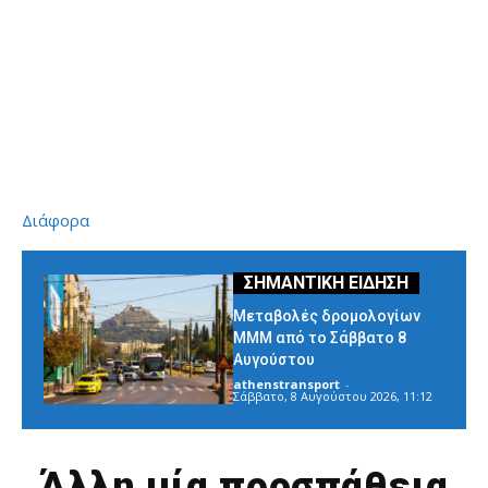
Διάφορα
Μεταβολές δρομολογίων
ΜΜΜ από το Σάββατο 8
Αυγούστου
athenstransport
-
Σάββατο, 8 Αυγούστου 2026, 11:12
Άλλη μία προσπάθεια