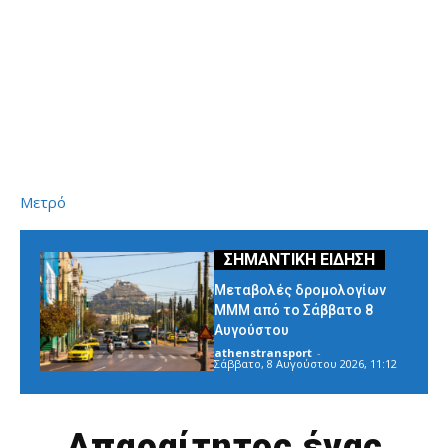
Μετρό
Μεταβολές δρομολογίων
ΜΜΜ από το Σάββατο 8
Αυγούστου
athenstransport
-
Σάββατο, 8 Αυγούστου 2026, 11:12
Απαραίτητος ένας