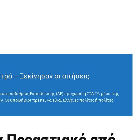
ρό – Ξεκίνησαν οι αιτήσεις
ευτεροβάθμιας Εκπαίδευσης (ΔΕ) προχωρά η ΣΤΑ.ΣΥ. μέσω της
ν. Οι υποψήφιοι πρέπει να είναι Έλληνες πολίτες ή πολίτες
ν Προαστιακό από