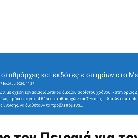
σταθμάρχες και εκδότες εισιτηρίων στο Μετ
7 Ιουλίου 2026, 11:27
ν, με σχέση εργασίας ιδιωτικού δικαίου αορίστου χρόνου, κατηγορίας Δ
ένα, πρόκειται για 14 θέσεις σταθμαρχών και 7 θέσεις εκδοτών εισιτηρίω
 Ένωσης, να διαθέτουν τα προβλεπόμενα...
ς τον Πειραιά για το