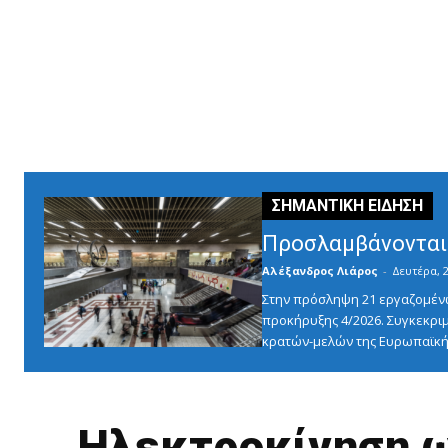
Προσλαμβάνονται 
Αλέξανδρος Λιάρος
-
Δευτέρα, 2
Στην πρόσληψη 21 εργαζομένω
προκήρυξης 4/2026. Συγκεκριμ
κρατών-μελών της Ευρωπαϊκής
Ηλεκτροκίνηση ω