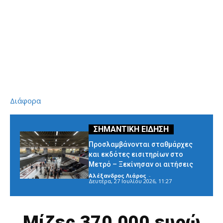
Διάφορα
Προσλαμβάνονται σταθμάρχες
και εκδότες εισιτηρίων στο
Μετρό – Ξεκίνησαν οι αιτήσεις
Αλέξανδρος Λιάρος
-
Δευτέρα, 27 Ιουλίου 2026, 11:27
Μίζες 370.000 ευρώ