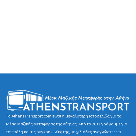
Το AthensTransport.com είναι η μεγαλύτερη ιστοσελίδα για τα
Μέσα Μαζικής Μεταφοράς της Αθήνας. Από το 2011 γράφουμε για
την πόλη και τις συγκοινωνίες της, με χιλιάδες αναγνώστες να