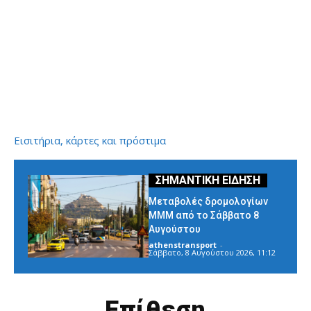
Εισιτήρια, κάρτες και πρόστιμα
Μεταβολές δρομολογίων
ΜΜΜ από το Σάββατο 8
Αυγούστου
athenstransport
-
Σάββατο, 8 Αυγούστου 2026, 11:12
Επίθεση