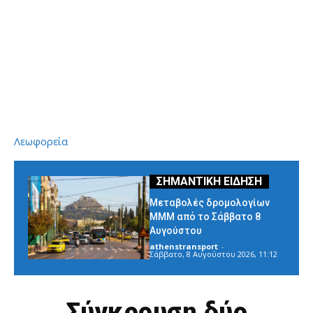
Λεωφορεία
Μεταβολές δρομολογίων
ΜΜΜ από το Σάββατο 8
Αυγούστου
athenstransport
-
Σάββατο, 8 Αυγούστου 2026, 11:12
Σύγκρουση δύο