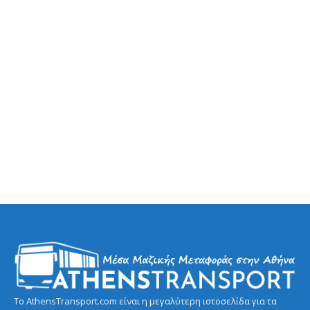
Το AthensTransport.com είναι η μεγαλύτερη ιστοσελίδα για τα