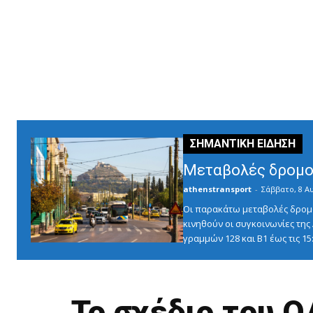
Μεταβολές δρομο
athenstransport
-
Σάββατο, 8 Α
Οι παρακάτω μεταβολές δρομο
κινηθούν οι συγκοινωνίες τη
γραμμών 128 και Β1 έως τις 1
Το σχέδιο του Ο