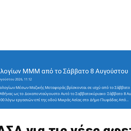
λογίων ΜΜΜ από το Σάββατο 8 Αυγούστου
υγούστου 2026, 11:12
λογίων Μέσων Μαζικής Μεταφοράς βρίσκονται σε ισχύ από το Σάββατο 8
ς Αθήνας ως το Δεκαπενταύγουστο Αυτό το Σαββατοκύριακο: Σάββατο 8
5:00 λόγω εργασιών επί της οδού Μικράς Ασίας στο Δήμο Γλυφάδας Από...
ΑΣΑ για τις νέες αφε