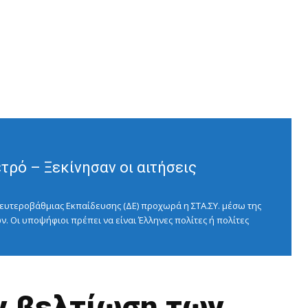
ρό – Ξεκίνησαν οι αιτήσεις
ευτεροβάθμιας Εκπαίδευσης (ΔΕ) προχωρά η ΣΤΑ.ΣΥ. μέσω της
ν. Οι υποψήφιοι πρέπει να είναι Έλληνες πολίτες ή πολίτες
ν βελτίωση των