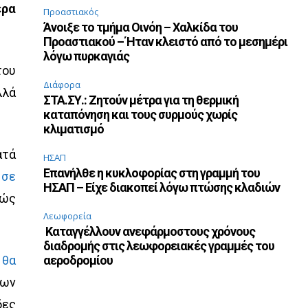
ερα
Προαστιακός
Άνοιξε το τμήμα Οινόη – Χαλκίδα του
Προαστιακού – Ήταν κλειστό από το μεσημέρι
λόγω πυρκαγιάς
του
Διάφορα
λλά
ΣΤΑ.ΣΥ.: Ζητούν μέτρα για τη θερμική
καταπόνηση και τους συρμούς χωρίς
κλιματισμό
ατά
ΗΣΑΠ
Επανήλθε η κυκλοφορίας στη γραμμή του
 σε
ΗΣΑΠ – Είχε διακοπεί λόγω πτώσης κλαδιών
θώς
Λεωφορεία
Καταγγέλλουν ανεφάρμοστους χρόνους
διαδρομής στις λεωφορειακές γραμμές του
ς
θα
αεροδρομίου
των
δες