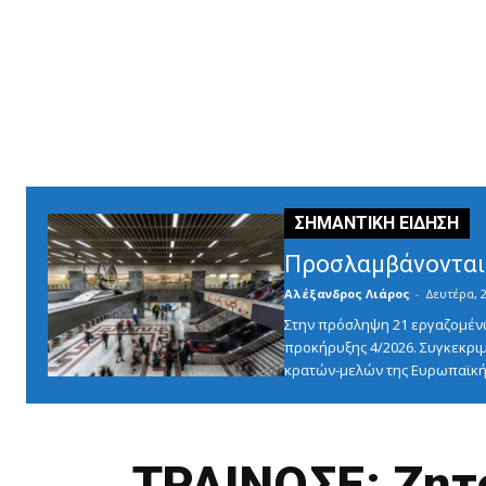
Προσλαμβάνονται 
Αλέξανδρος Λιάρος
-
Δευτέρα, 2
Στην πρόσληψη 21 εργαζομένω
προκήρυξης 4/2026. Συγκεκριμ
κρατών-μελών της Ευρωπαϊκής
ΤΡΑΙΝΟΣΕ: Ζητ