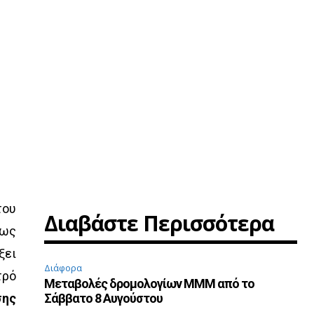
του
Διαβάστε Περισσότερα
πως
ξει
Διάφορα
τρό
Μεταβολές δρομολογίων ΜΜΜ από το
σης
Σάββατο 8 Αυγούστου