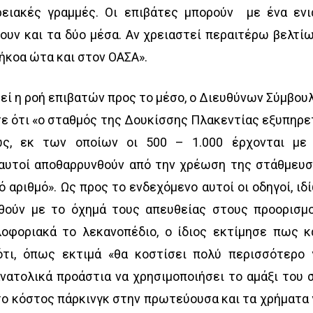
ιακές γραμμές. Οι επιβάτες μπορούν με ένα ενι
σουν και τα δύο μέσα. Αν χρειαστεί περαιτέρω βελτί
ήκοα ώτα και στον ΟΑΣΑ».
εί η ροή επιβατών προς το μέσο, ο Διευθύνων Σύμβου
ε ότι «ο σταθμός της Δουκίσσης Πλακεντίας εξυπηρε
ως, εκ των οποίων οι 500 – 1.000 έρχονται με
 αυτοί αποθαρρυνθούν από την χρέωση της στάθμευσ
ό αριθμό». Ως προς το ενδεχόμενο αυτοί οι οδηγοί, ιδ
νθούν με το όχημά τους απευθείας στους προορισμ
λοφοριακά το λεκανοπέδιο, ο ίδιος εκτίμησε πως κ
ότι, όπως εκτιμά «θα κοστίσει πολύ περισσότερο 
ανατολικά προάστια να χρησιμοποιήσει το αμάξι του 
το κόστος πάρκινγκ στην πρωτεύουσα και τα χρήματα 