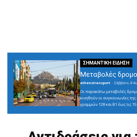
Μεταβολές δρομο
athenstransport
-
Σάββατο, 8 Α
Οι παρακάτω μεταβολές δρομο
κινηθούν οι συγκοινωνίες τη
γραμμών 128 και Β1 έως τις 1
Αντιδράσεις για