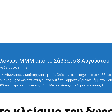
λογίων ΜΜΜ από το Σάββατο 8 Αυγούστου
υγούστου 2026, 11:12
λογίων Μέσων Μαζικής Μεταφοράς βρίσκονται σε ισχύ από το Σάββατο 8
ς Αθήνας ως το Δεκαπενταύγουστο Αυτό το Σαββατοκύριακο: Σάββατο 8
5:00 λόγω εργασιών επί της οδού Μικράς Ασίας στο Δήμο Γλυφάδας Από...
 το κλείσιμο του δωρ