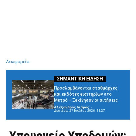
Λεωφορεία
Προσλαμβάνονται σταθμάρχες
και εκδότες εισιτηρίων στο
Μετρό – Ξεκίνησαν οι αιτήσεις
Αλέξανδρος Λιάρος
-
Δευτέρα, 27 Ιουλίου 2026, 11:27
Υπουργείο Υποδομών: