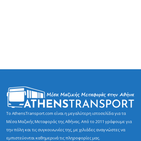
Το AthensTransport.com είναι η μεγαλύτερη ιστοσελίδα για τα
Μέσα Μαζικής Μεταφοράς της Αθήνας. Από το 2011 γράφουμε για
την πόλη και τις συγκοινωνίες της, με χιλιάδες αναγνώστες να
εμπιστεύονται καθημερινά τις πληροφορίες μας.