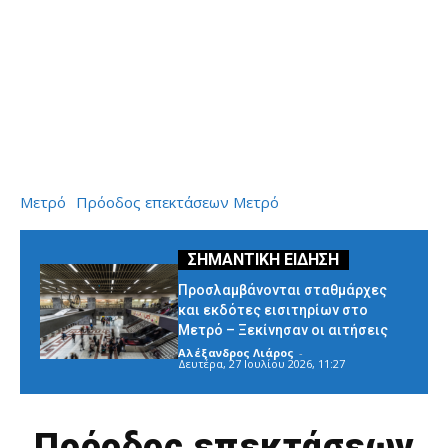
Μετρό
Πρόοδος επεκτάσεων Μετρό
Προσλαμβάνονται σταθμάρχες
και εκδότες εισιτηρίων στο
Μετρό – Ξεκίνησαν οι αιτήσεις
Αλέξανδρος Λιάρος
-
Δευτέρα, 27 Ιουλίου 2026, 11:27
Πρόοδος επεκτάσεων