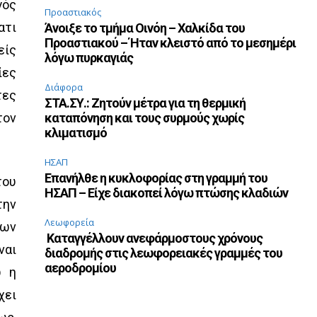
γός
Προαστιακός
ατι
Άνοιξε το τμήμα Οινόη – Χαλκίδα του
Προαστιακού – Ήταν κλειστό από το μεσημέρι
είς
λόγω πυρκαγιάς
ίες
Διάφορα
τες
ΣΤΑ.ΣΥ.: Ζητούν μέτρα για τη θερμική
τον
καταπόνηση και τους συρμούς χωρίς
κλιματισμό
ΗΣΑΠ
Επανήλθε η κυκλοφορίας στη γραμμή του
του
ΗΣΑΠ – Είχε διακοπεί λόγω πτώσης κλαδιών
την
Λεωφορεία
των
Καταγγέλλουν ανεφάρμοστους χρόνους
ναι
διαδρομής στις λεωφορειακές γραμμές του
αεροδρομίου
ώ η
χει