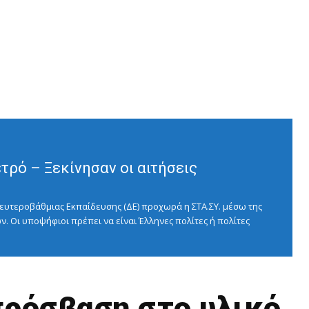
ρό – Ξεκίνησαν οι αιτήσεις
ευτεροβάθμιας Εκπαίδευσης (ΔΕ) προχωρά η ΣΤΑ.ΣΥ. μέσω της
ν. Οι υποψήφιοι πρέπει να είναι Έλληνες πολίτες ή πολίτες
πρόσβαση στο υλικό