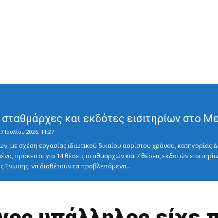
σταθμάρχες και εκδότες εισιτηρίων στο Μετ
7 Ιουλίου 2026, 11:27
ν, με σχέση εργασίας ιδιωτικού δικαίου αορίστου χρόνου, κατηγορίας Δ
ένα, πρόκειται για 14 θέσεις σταθμαρχών και 7 θέσεις εκδοτών εισιτηρίω
 Ένωσης, να διαθέτουν τα προβλεπόμενα...
ος υπάλληλος είχε 