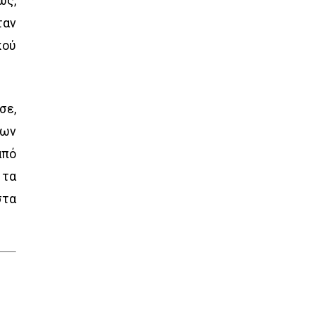
ως,
ταν
κού
σε,
των
από
 τα
στα