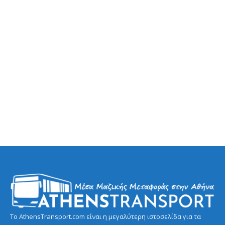
Το AthensTransport.com είναι η μεγαλύτερη ιστοσελίδα για τα