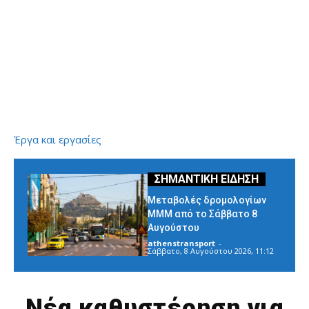
Έργα και εργασίες
Μεταβολές δρομολογίων
ΜΜΜ από το Σάββατο 8
Αυγούστου
athenstransport
-
Σάββατο, 8 Αυγούστου 2026, 11:12
Νέα καθυστέρηση για