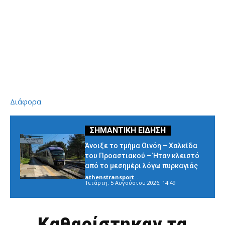
Διάφορα
Άνοιξε το τμήμα Οινόη – Χαλκίδα
του Προαστιακού – Ήταν κλειστό
από το μεσημέρι λόγω πυρκαγιάς
athenstransport
-
Τετάρτη, 5 Αυγούστου 2026, 14:49
Καθαρίστηκαν τα