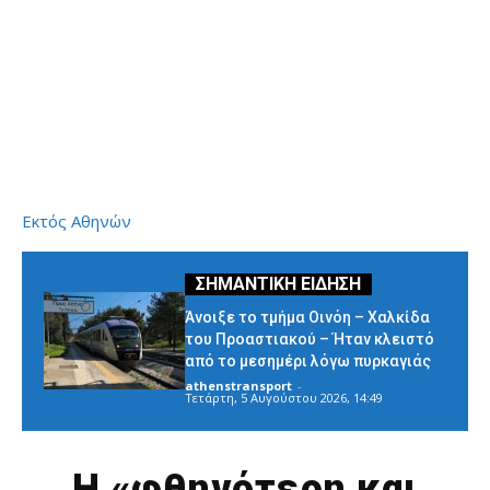
Εκτός Αθηνών
Άνοιξε το τμήμα Οινόη – Χαλκίδα
του Προαστιακού – Ήταν κλειστό
από το μεσημέρι λόγω πυρκαγιάς
athenstransport
-
Τετάρτη, 5 Αυγούστου 2026, 14:49
Η «φθηνότερη και