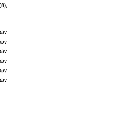
8),
τών
γων
τών
τών
μων
τών