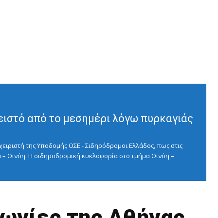
ειστό από το μεσημέρι λόγω πυρκαγιάς
ειριστή της Υποδομής ΟΣΕ - Σιδηρόδρομοι Ελλάδος, πως στις
 – Οινόη. Η σιδηροδρομική κυκλοφορία στο τμήμα Οινόη –
νωνίες της Αθήνας