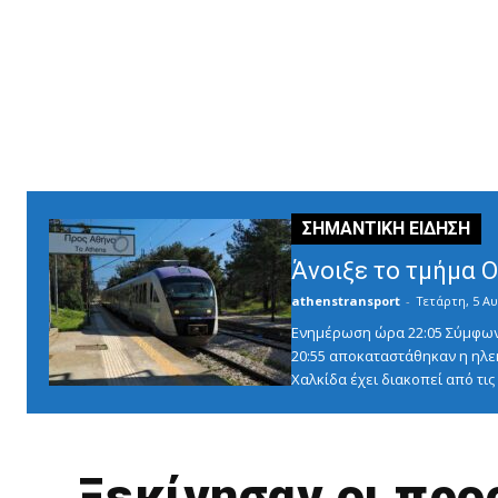
Άνοιξε το τμήμα 
athenstransport
-
Τετάρτη, 5 Αυ
Ενημέρωση ώρα 22:05 Σύμφωνα 
20:55 αποκαταστάθηκαν η ηλε
Χαλκίδα έχει διακοπεί από τις 1
Ξεκίνησαν οι προ