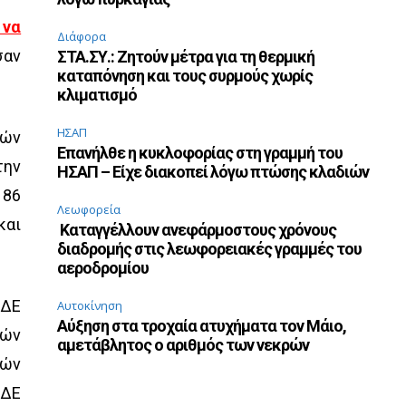
 να
Διάφορα
σαν
ΣΤΑ.ΣΥ.: Ζητούν μέτρα για τη θερμική
καταπόνηση και τους συρμούς χωρίς
κλιματισμό
ΗΣΑΠ
γών
Επανήλθε η κυκλοφορίας στη γραμμή του
την
ΗΣΑΠ – Είχε διακοπεί λόγω πτώσης κλαδιών
186
Λεωφορεία
και
Καταγγέλλουν ανεφάρμοστους χρόνους
διαδρομής στις λεωφορειακές γραμμές του
αεροδρομίου
 ΔΕ
Αυτοκίνηση
Αύξηση στα τροχαία ατυχήματα τον Μάιο,
τών
αμετάβλητος ο αριθμός των νεκρών
τών
 ΔΕ