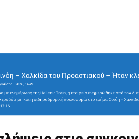
Οινόη – Χαλκίδα του Προαστιακού – Ήταν κλ
γούστου 2026, 14:49
με ενημέρωση της Hellenic Train, η εταιρεία ενημερώθηκε από τον Διαχ
κτροδότηση και η σιδηροδρομική κυκλοφορία στο τμήμα Οινόη – Χαλκίδα
3:16...
σλήψεις στις συγκοι