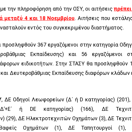
με την πληροφόρηση από την ΟΣΥ, οι αιτήσεις
πρέπει
ά μεταξύ 4 και 18 Νοεμβρίου
. Αιτήσεις που εστάλη
ανασταλούν εντός του συγκεκριμένου διαστήματος.
α προσληφθούν 367 εργαζόμενοι στην κατηγορία Οδη
οβάθμιας Εκπαίδευσης) και 56 εργαζόμενοι σ
ιάφορων ειδικοτήτων. Στην ΣΤΑΣΥ θα προσληφθούν 
 και Δευτεροβάθμιας Εκπαίδευσης διαφόρων κλάδων 
Υ
, ΔΕ Οδηγοί Λεωφορείων (Δ΄ ή D κατηγορίας) (201),
Δ’+Ε΄ ή DΕ κατηγορίας) (166), ΔΕ Τεχνι
 (29), ΔΕ Ηλεκτροτεχνιτών Οχημάτων (3), ΔΕ Τεχνι
Βαφείς Οχημάτων (1), ΔΕ Ταπητουργοί (1),