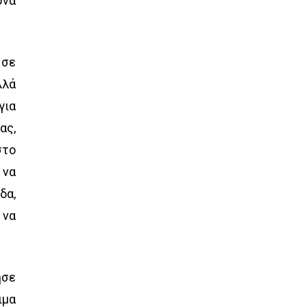
υνα
 σε
λλά
για
ας,
στο
 να
δα,
 να
ησε
ιμα