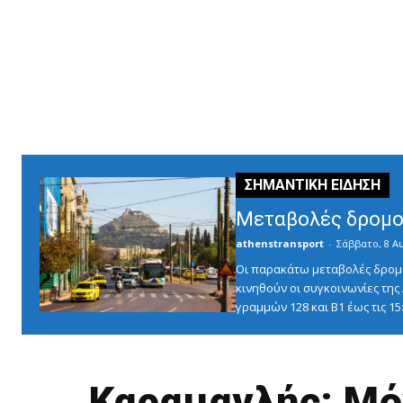
Μεταβολές δρομο
athenstransport
-
Σάββατο, 8 Α
Οι παρακάτω μεταβολές δρομο
κινηθούν οι συγκοινωνίες τη
γραμμών 128 και Β1 έως τις 1
Καραμανλής: Μό