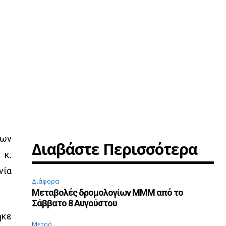
των
Διαβάστε Περισσότερα
 κ.
νία
Διάφορα
Μεταβολές δρομολογίων ΜΜΜ από το
Σάββατο 8 Αυγούστου
ηκε
Μετρό