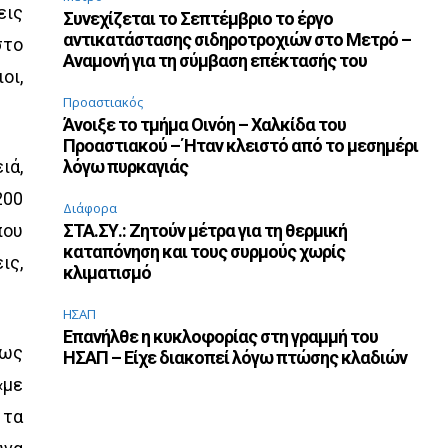
εις
Συνεχίζεται το Σεπτέμβριο το έργο
αντικατάστασης σιδηροτροχιών στο Μετρό –
στο
Αναμονή για τη σύμβαση επέκτασής του
οι,
Προαστιακός
Άνοιξε το τμήμα Οινόη – Χαλκίδα του
Προαστιακού – Ήταν κλειστό από το μεσημέρι
ιά,
λόγω πυρκαγιάς
200
Διάφορα
που
ΣΤΑ.ΣΥ.: Ζητούν μέτρα για τη θερμική
καταπόνηση και τους συρμούς χωρίς
ις,
κλιματισμό
ΗΣΑΠ
Επανήλθε η κυκλοφορίας στη γραμμή του
πως
ΗΣΑΠ – Είχε διακοπεί λόγω πτώσης κλαδιών
«με
 τα