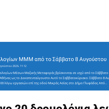
λογίων ΜΜΜ από το Σάββατο 8 Αυγούστου
υγούστου 2026, 11:12
λογίων Μέσων Μαζικής Μεταφοράς βρίσκονται σε ισχύ από το Σάββατο 8
ς Αθήνας ως το Δεκαπενταύγουστο Αυτό το Σαββατοκύριακο: Σάββατο 8
5:00 λόγω εργασιών επί της οδού Μικράς Ασίας στο Δήμο Γλυφάδας Από...
νο 20 δρομολόγια λ