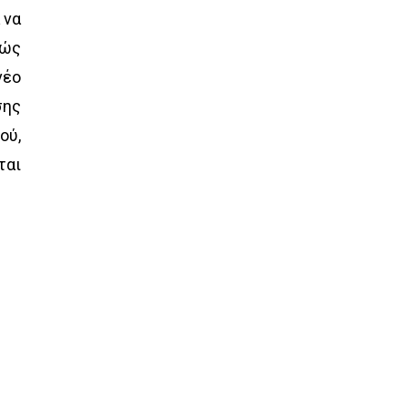
 να
θώς
νέο
σης
ού,
ται