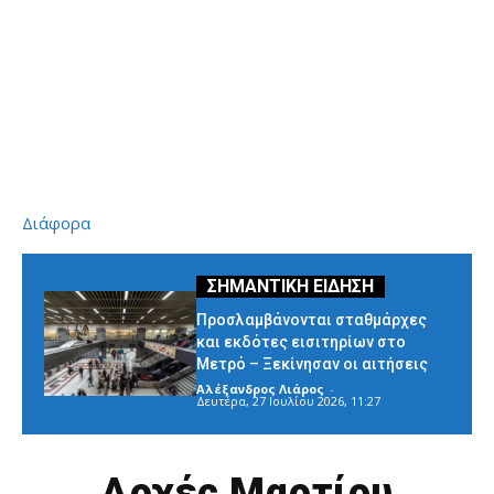
Διάφορα
Προσλαμβάνονται σταθμάρχες
και εκδότες εισιτηρίων στο
Μετρό – Ξεκίνησαν οι αιτήσεις
Αλέξανδρος Λιάρος
-
Δευτέρα, 27 Ιουλίου 2026, 11:27
Αρχές Μαρτίου