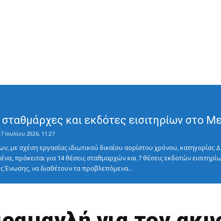
σταθμάρχες και εκδότες εισιτηρίων στο Μετ
7 Ιουλίου 2026, 11:27
ν, με σχέση εργασίας ιδιωτικού δικαίου αορίστου χρόνου, κατηγορίας Δ
ένα, πρόκειται για 14 θέσεις σταθμαρχών και 7 θέσεις εκδοτών εισιτηρίω
 Ένωσης, να διαθέτουν τα προβλεπόμενα...
αραμανλή για τον ακ