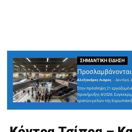
Προσλαμβάνονται 
Αλέξανδρος Λιάρος
-
Δευτέρα, 2
Στην πρόσληψη 21 εργαζομένω
προκήρυξης 4/2026. Συγκεκριμ
κρατών-μελών της Ευρωπαϊκής
Κόντρα Τσίπρα – Κ