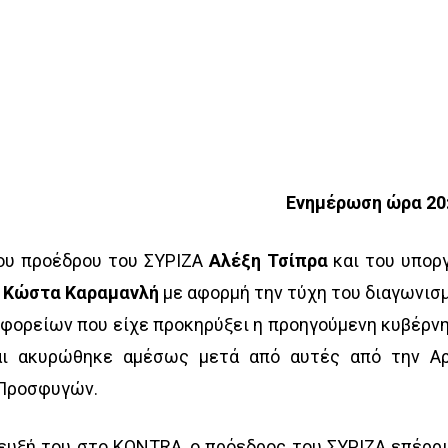
Ενημέρωση ώρα 20
ου προέδρου του ΣΥΡΙΖΑ
Αλέξη Τσίπρα
και του υπορ
ν
Κώστα Καραμανλή
με αφορμή την τύχη του διαγωνισ
ωφορείων που είχε προκηρύξει η προηγούμενη κυβέρν
και ακυρώθηκε αμέσως μετά από αυτές από την Α
 Προσφυγών.
ευξή του στο KONTRA, ο πρόεδρος του ΣΥΡΙΖΑ επέρρ