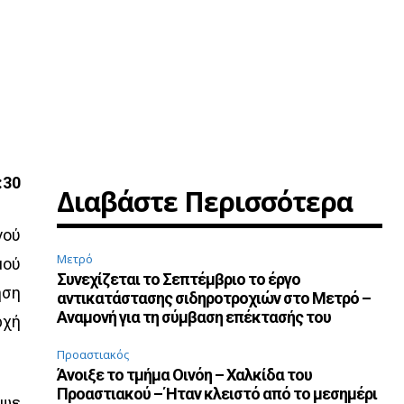
:30
Διαβάστε Περισσότερα
γού
Μετρό
μού
Συνεχίζεται το Σεπτέμβριο το έργο
ηση
αντικατάστασης σιδηροτροχιών στο Μετρό –
Αναμονή για τη σύμβαση επέκτασής του
ρχή
Προαστιακός
Άνοιξε το τμήμα Οινόη – Χαλκίδα του
Προαστιακού – Ήταν κλειστό από το μεσημέρι
ιψε