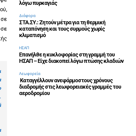
λόγω πυρκαγιάς
ού,
Διάφορα
 σε
ΣΤΑ.ΣΥ.: Ζητούν μέτρα για τη θερμική
ωσε
καταπόνηση και τους συρμούς χωρίς
κλιματισμό
κής
ΗΣΑΠ
Επανήλθε η κυκλοφορίας στη γραμμή του
ΗΣΑΠ – Είχε διακοπεί λόγω πτώσης κλαδιών
ι
Λεωφορεία
α
Καταγγέλλουν ανεφάρμοστους χρόνους
διαδρομής στις λεωφορειακές γραμμές του
ο
αεροδρομίου
.
ά
α