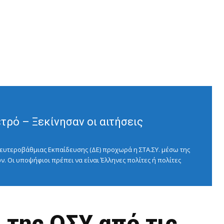
ρό – Ξεκίνησαν οι αιτήσεις
ευτεροβάθμιας Εκπαίδευσης (ΔΕ) προχωρά η ΣΤΑ.ΣΥ. μέσω της
ν. Οι υποψήφιοι πρέπει να είναι Έλληνες πολίτες ή πολίτες
 της ΟΣΥ από τις