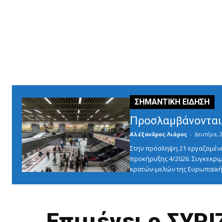
Προσλαμβάνονται 
Αλέξανδρος Λιάρος
-
Δευτέρα, 2
Στην πρόσληψη 21 εργαζομένω
προκήρυξης 4/2026. Συγκεκριμ
κρατών-μελών της Ευρωπαϊκής
Επιμένει ο ΣΥΡΙ