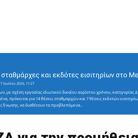
σταθμάρχες και εκδότες εισιτηρίων στο Μετ
7 Ιουλίου 2026, 11:27
ν, με σχέση εργασίας ιδιωτικού δικαίου αορίστου χρόνου, κατηγορίας Δ
ένα, πρόκειται για 14 θέσεις σταθμαρχών και 7 θέσεις εκδοτών εισιτηρίω
 Ένωσης, να διαθέτουν τα προβλεπόμενα...
ΖΑ για την προμήθεια