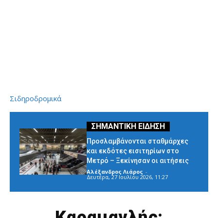
Σιδηροδρομικά
Προσλαμβάνονται σταθμάρχες
και εκδότες εισιτηρίων στο
Μετρό – Ξεκίνησαν οι αιτήσεις
Αλέξανδρος Λιάρος
-
Δευτέρα, 27 Ιουλίου 2026, 11:27
Καραμανλής: