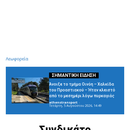
Λεωφορεία
Άνοιξε το τμήμα Οινόη – Χαλκίδα
του Προαστιακού – Ήταν κλειστό
από το μεσημέρι λόγω πυρκαγιάς
athenstransport
-
Τετάρτη, 5 Αυγούστου 2026, 14:49
Συνδικάτο