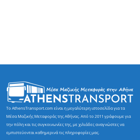
Το AthensTransport.com είναι η μεγαλύτερη ιστοσελίδα για τα
Μέσα Μαζικής Μεταφοράς της Αθήνας. Από το 2011 γράφουμε για
την πόλη και τις συγκοινωνίες της, με χιλιάδες αναγνώστες να
εμπιστεύονται καθημερινά τις πληροφορίες μας.