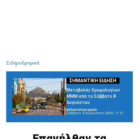
Σιδηροδρομικά
Μεταβολές δρομολογίων
ΜΜΜ από το Σάββατο 8
Αυγούστου
athenstransport
-
Σάββατο, 8 Αυγούστου 2026, 11:12
Επανήλθαν τα