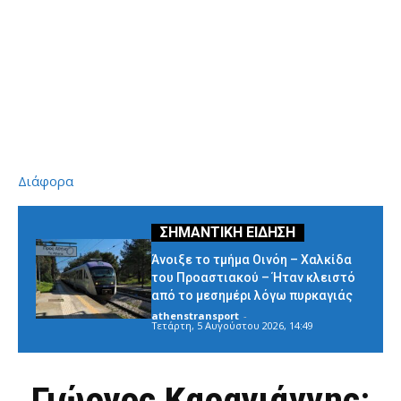
Διάφορα
Άνοιξε το τμήμα Οινόη – Χαλκίδα
του Προαστιακού – Ήταν κλειστό
από το μεσημέρι λόγω πυρκαγιάς
athenstransport
-
Τετάρτη, 5 Αυγούστου 2026, 14:49
Γιώργος Καραγιάννης: