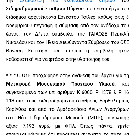
την
ανακαίνιση του νεοκλασικού κτιρίου
του
Σιδηροδρομικού Σταθμού Πύργου
, που είναι έργο του
διάσημου αρχιτέκτονα Ερνέστου Τσίλερ, καθώς στις 3
Νοεμβρίου υπεγράφη η σύμβαση από τον ανάδοχο του
έργου, τον Δ/ντα σύμβουλο της ΓΑΙΑΟΣΕ Περικλή
Νικολάου και τον Ηλείο Διευθύνοντα Σύμβουλο του ΟΣΕ
Θανάση Κοτταρά του οποίου η συμβολή ήταν
καθοριστική για να φτάσει στην υλοποίησή του.
* * *
Ο ΟΣΕ προχώρησε στην ανάθεση του έργου για τη
Μεταφορά Μουσειακού Τροχαίου Υλικού,
και
συγκεκριμένα των υπ’ αριθμόν Κ 6000, Ρ 1278 & Ρ 16
118 από τους σιδηροδρομικού σταθμούς Βαρθολομιού,
Κορίνθου και από το Αμαξοστάσιο Αγίων Αναργύρων
στο Νέο Σιδηροδρομικό Μουσείο (ΜΠΡ), συνολικής
αξίας 7.192 ευρώ με ΦΠΑ. Όπως πάντα, εμείς
επαναλαμβάνουμε ότι παραμένει άγνωστο το πότε θα