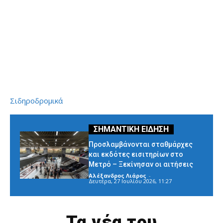
Σιδηροδρομικά
Προσλαμβάνονται σταθμάρχες
και εκδότες εισιτηρίων στο
Μετρό – Ξεκίνησαν οι αιτήσεις
Αλέξανδρος Λιάρος
-
Δευτέρα, 27 Ιουλίου 2026, 11:27
Τα νέα του