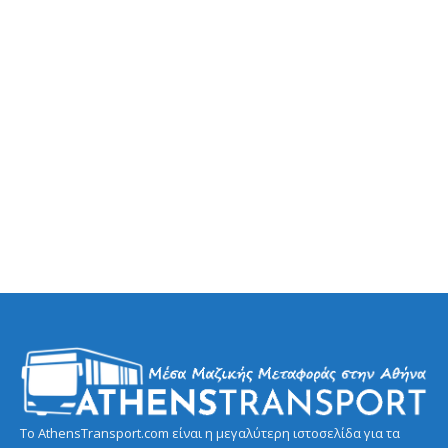
Το AthensTransport.com είναι η μεγαλύτερη ιστοσελίδα για τα