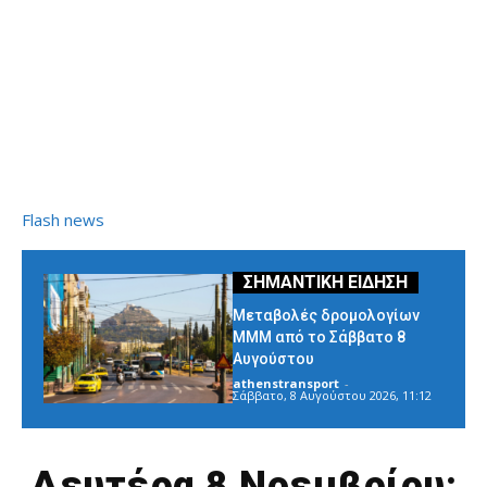
Flash news
Μεταβολές δρομολογίων
ΜΜΜ από το Σάββατο 8
Αυγούστου
athenstransport
-
Σάββατο, 8 Αυγούστου 2026, 11:12
Δευτέρα 8 Νοεμβρίου: