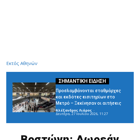
Εκτός Αθηνών
Προσλαμβάνονται σταθμάρχες
και εκδότες εισιτηρίων στο
Μετρό – Ξεκίνησαν οι αιτήσεις
Αλέξανδρος Λιάρος
-
Δευτέρα, 27 Ιουλίου 2026, 11:27
Βοστώνη: Δωρεάν