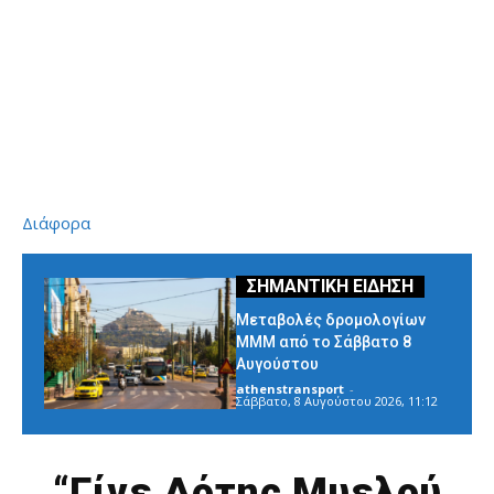
Διάφορα
Μεταβολές δρομολογίων
ΜΜΜ από το Σάββατο 8
Αυγούστου
athenstransport
-
Σάββατο, 8 Αυγούστου 2026, 11:12
“Γίνε Δότης Μυελού