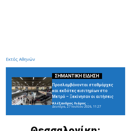
Εκτός Αθηνών
Προσλαμβάνονται σταθμάρχες
και εκδότες εισιτηρίων στο
Μετρό – Ξεκίνησαν οι αιτήσεις
Αλέξανδρος Λιάρος
-
Δευτέρα, 27 Ιουλίου 2026, 11:27
Θεσσαλονίκη: