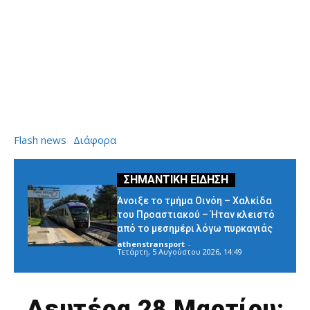
Flash news
Διάφορα
Άνοιξε το τμήμα Οινόη – Χαλκίδα
του Προαστιακού – Ήταν κλειστό
από το μεσημέρι λόγω πυρκαγιάς
athenstransport
-
Τετάρτη, 5 Αυγούστου 2026, 14:49
Δευτέρα 28 Μαρτίου: