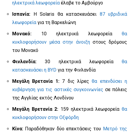
ηλεκτρικά λεωφορεία
έλαβε το Αμβούργο
Ισπανία:
Η Solaris θα κατασκευάσει
87 υβριδικά
λεωφορεία
για τη Βαρκελώνη
Μονακό:
10 ηλεκτρικά λεωφορεία
θα
κυκλοφορήσουν μέσα στην άνοιξη
στους δρόμους
του Μονακό
Φινλανδία:
30 ηλεκτρικά λεωφορεία
θα
κατασκευάσει η BYD
για την Φινλανδία
Μεγάλη Βρετανία 1:
7 δις λίρες
θα επενδύσει η
κυβέρνηση για τις αστικές συγκοινωνίες
σε πόλεις
της Αγγλίας εκτός Λονδίνου
Μεγάλη Βρετανία 2:
159 ηλεκτρικά λεωφορεία
θα
κυκλοφορήσουν στην Οξφόρδη
Κίνα:
Παραδόθηκαν δύο επεκτάσεις του
Μετρό της