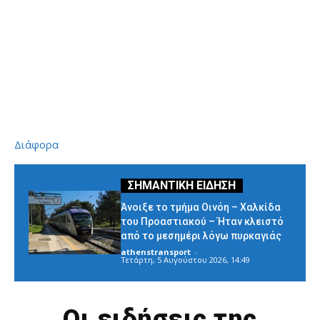
Διάφορα
Άνοιξε το τμήμα Οινόη – Χαλκίδα
του Προαστιακού – Ήταν κλειστό
από το μεσημέρι λόγω πυρκαγιάς
athenstransport
-
Τετάρτη, 5 Αυγούστου 2026, 14:49
Οι ειδήσεις της