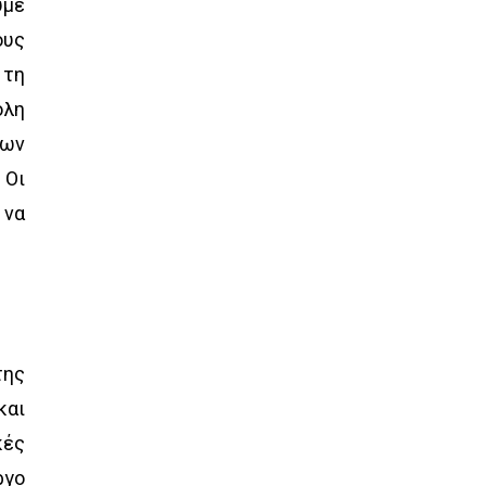
ύμε
ους
 τη
όλη
των
 Oι
 να
της
και
κές
ργο