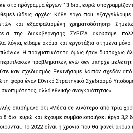
κε στο πρόγραμμα έργων 13 δισ., ευρώ υπογραμμίζον
 θεμελιώδεις αρχές: Κάθε έργο που εξαγγέλλουμε
ετών και εξασφαλισμένη χρηματοδότηση». Σημεί
κεια της διακυβέρνησης ΣΥΡΙΖΑ ακούσαμε πολ
λα λόγια, είδαμε ακόμα και εργοτάξια στημένα μόνο 
 πλάνων. Η πραγματικότητα όμως ήταν δυστυχώς άλ
 περίπλοκων προβλημάτων, ενώ δεν υπήρχε μελετητ
ούτε καν σχεδιασμός. Ξεκινήσαμε λοιπόν σχεδόν από
ώτη φορά έναν Εθνικό Στρατηγικό Σχεδιασμό Υποδομ
ς σκοπιμότητας, αλλά εθνικής αναγκαιότητας».
ανλής επισήμανε ότι «Μέσα σε λιγότερο από τρία χρό
8 δισ. ευρώ και έχουμε συμβασιοποιήσει έργα 3,2 δι
οιούνται. Το 2022 είναι η χρονιά που θα φανεί ακόμα 