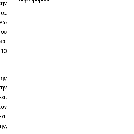
την
ια.
άνω
του
ισ.
 13
της
την
και
ταν
και
ης,