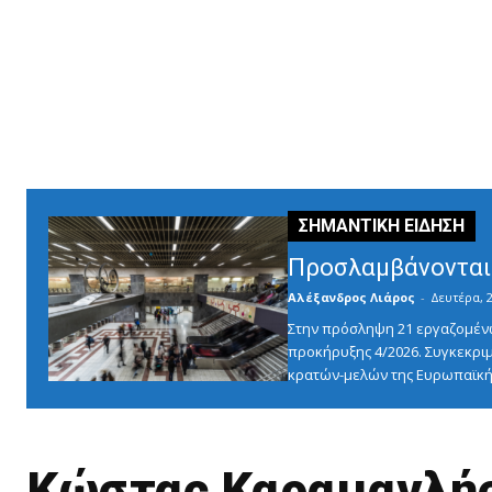
Προσλαμβάνονται 
Αλέξανδρος Λιάρος
-
Δευτέρα, 2
Στην πρόσληψη 21 εργαζομένω
προκήρυξης 4/2026. Συγκεκριμ
κρατών-μελών της Ευρωπαϊκής
Κώστας Καραμανλής