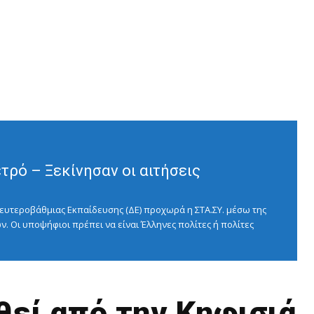
ρό – Ξεκίνησαν οι αιτήσεις
ευτεροβάθμιας Εκπαίδευσης (ΔΕ) προχωρά η ΣΤΑ.ΣΥ. μέσω της
ν. Οι υποψήφιοι πρέπει να είναι Έλληνες πολίτες ή πολίτες
εί από την Κηφισιά