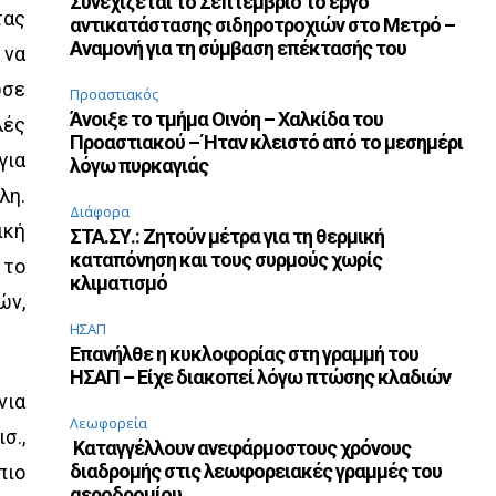
Συνεχίζεται το Σεπτέμβριο το έργο
τας
αντικατάστασης σιδηροτροχιών στο Μετρό –
Αναμονή για τη σύμβαση επέκτασής του
 να
ωσε
Προαστιακός
Άνοιξε το τμήμα Οινόη – Χαλκίδα του
λές
Προαστιακού – Ήταν κλειστό από το μεσημέρι
για
λόγω πυρκαγιάς
λη.
Διάφορα
ική
ΣΤΑ.ΣΥ.: Ζητούν μέτρα για τη θερμική
καταπόνηση και τους συρμούς χωρίς
 το
κλιματισμό
ών,
ΗΣΑΠ
Επανήλθε η κυκλοφορίας στη γραμμή του
ΗΣΑΠ – Είχε διακοπεί λόγω πτώσης κλαδιών
νια
Λεωφορεία
σ.,
Καταγγέλλουν ανεφάρμοστους χρόνους
διαδρομής στις λεωφορειακές γραμμές του
πιο
αεροδρομίου