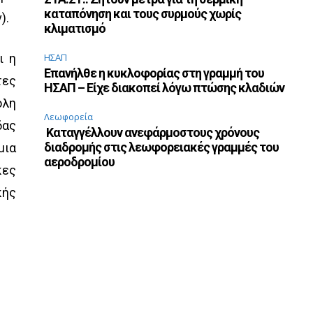
καταπόνηση και τους συρμούς χωρίς
).
κλιματισμό
ι η
ΗΣΑΠ
Επανήλθε η κυκλοφορίας στη γραμμή του
τες
ΗΣΑΠ – Είχε διακοπεί λόγω πτώσης κλαδιών
όλη
Λεωφορεία
δας
Καταγγέλλουν ανεφάρμοστους χρόνους
διαδρομής στις λεωφορειακές γραμμές του
μια
αεροδρομίου
κες
κής