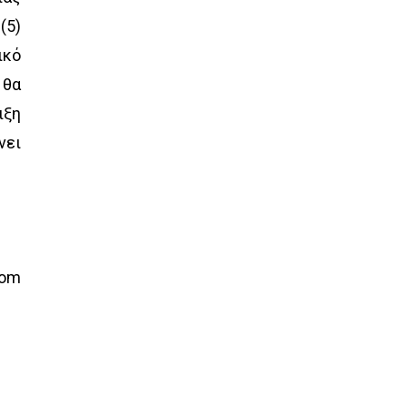
(5)
ικό
 θα
ιξη
νει
com