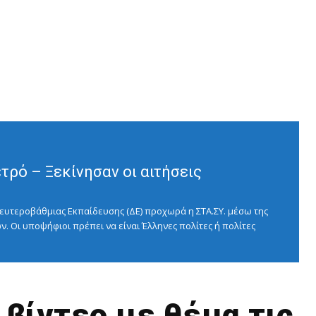
ρό – Ξεκίνησαν οι αιτήσεις
ευτεροβάθμιας Εκπαίδευσης (ΔΕ) προχωρά η ΣΤΑ.ΣΥ. μέσω της
ν. Οι υποψήφιοι πρέπει να είναι Έλληνες πολίτες ή πολίτες
 βίντεο με θέμα τις