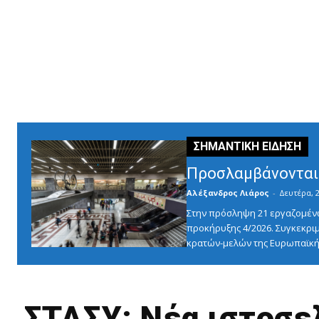
Προσλαμβάνονται 
Αλέξανδρος Λιάρος
-
Δευτέρα, 2
Στην πρόσληψη 21 εργαζομένω
προκήρυξης 4/2026. Συγκεκριμ
κρατών-μελών της Ευρωπαϊκής
ΣΤΑΣΥ: Νέα ιστοσελ