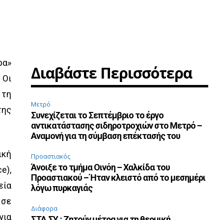
ρα»
Διαβάστε Περισσότερα
 Οι
 τη
Μετρό
της
Συνεχίζεται το Σεπτέμβριο το έργο
αντικατάστασης σιδηροτροχιών στο Μετρό –
Αναμονή για τη σύμβαση επέκτασής του
ική
Προαστιακός
Άνοιξε το τμήμα Οινόη – Χαλκίδα του
e),
Προαστιακού – Ήταν κλειστό από το μεσημέρι
εία
λόγω πυρκαγιάς
 σε
Διάφορα
για
ΣΤΑ.ΣΥ.: Ζητούν μέτρα για τη θερμική