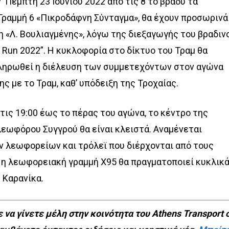
 Πέμπτη 23 Ιουνίου 2022 από τις 8 το βράδυ τα
Γραμμή 6 «Πικροδάφνη Σύνταγμα», θα έχουν προσωρινά
 «Λ. Βουλιαγμένης», λόγω της διεξαγωγής του βραδιν
Run 2022”. Η κυκλοφορία στο δίκτυο του Τραμ θα
ληρωθεί η διέλευση των συμμετεχόντων στον αγώνα
ς με το Τραμ, καθ’ υπόδειξη της Τροχαίας.
τις 19:00 έως το πέρας του αγώνα, το κέντρο της
λεωφόρου Συγγρού θα είναι κλειστά. Αναμένεται
 λεωφορείων και τρόλεϊ που διέρχονται από τους
, η λεωφορειακή γραμμή Χ95 θα πραγματοποιεί κυκλικ
 Καρανίκα.
 να γίνετε μέλη στην κοινότητα του Athens Transport 