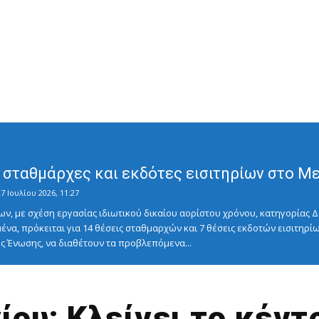
σταθμάρχες και εκδότες εισιτηρίων στο Μετ
7 Ιουλίου 2026, 11:27
ν, με σχέση εργασίας ιδιωτικού δικαίου αορίστου χρόνου, κατηγορίας Δ
ένα, πρόκειται για 14 θέσεις σταθμαρχών και 7 θέσεις εκδοτών εισιτηρίω
 Ένωσης, να διαθέτουν τα προβλεπόμενα...
ίου: Κλείνει το κέντ