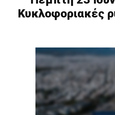
Κυκλoφοριακές ρ