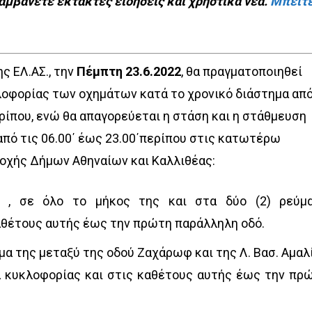
λαμβάνετε έκτακτες ειδήσεις και χρηστικά νέα.
Μπείτ
ς ΕΛ.ΑΣ., την
Πέμπτη 23.6.2022
, θα πραγματοποιηθεί
λοφορίας των οχημάτων κατά το χρονικό διάστημα απ
περίπου, ενώ θα απαγορεύεται η στάση και η στάθμευση
από τις 06.00΄ έως 23.00΄περίπου στις κατωτέρω
οχής Δήμων Αθηναίων και Καλλιθέας:
ου
, σε όλο το μήκος της και στα δύο (2) ρεύμ
αθέτους αυτής έως την πρώτη παράλληλη οδό.
μα της μεταξύ της οδού Ζαχάρωφ και της Λ. Βασ. Αμαλ
τα κυκλοφορίας και στις καθέτους αυτής έως την πρ