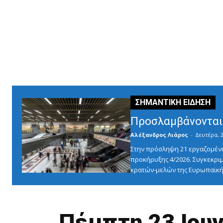
Προσλαμβάνονται 
Αλέξανδρος Λιάρος
-
Δευτέρα, 2
Στην πρόσληψη 21 εργαζομένω
προκήρυξης 4/2026. Συγκεκριμ
κρατών-μελών της Ευρωπαϊκής
Πέμπτη 23 Ιουν