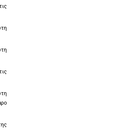
τις
ώτη
ώτη
τις
ώτη
αρο
της