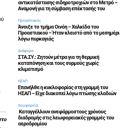
αντικατάστασης σιδηροτροχιών στο Μετρό –
Αναμονή για τη σύμβαση επέκτασής του
ού
Προαστιακός
Άνοιξε το τμήμα Οινόη – Χαλκίδα του
Προαστιακού – Ήταν κλειστό από το μεσημέρι
λόγω πυρκαγιάς
Διάφορα
ΣΤΑ.ΣΥ.: Ζητούν μέτρα για τη θερμική
καταπόνηση και τους συρμούς χωρίς
κλιματισμό
ΗΣΑΠ
Επανήλθε η κυκλοφορίας στη γραμμή του
ά
ΗΣΑΠ – Είχε διακοπεί λόγω πτώσης κλαδιών
Λεωφορεία
Καταγγέλλουν ανεφάρμοστους χρόνους
διαδρομής στις λεωφορειακές γραμμές του
στο
αεροδρομίου