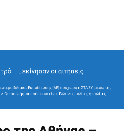
ρό – Ξεκίνησαν οι αιτήσεις
ευτεροβάθμιας Εκπαίδευσης (ΔΕ) προχωρά η ΣΤΑ.ΣΥ. μέσω της
ν. Οι υποψήφιοι πρέπει να είναι Έλληνες πολίτες ή πολίτες
ρο της Αθήνας –