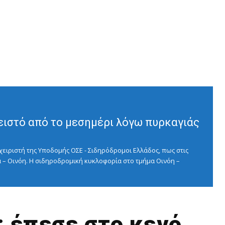
ειστό από το μεσημέρι λόγω πυρκαγιάς
ειριστή της Υποδομής ΟΣΕ - Σιδηρόδρομοι Ελλάδος, πως στις
 – Οινόη. Η σιδηροδρομική κυκλοφορία στο τμήμα Οινόη –
: έπεσε στο κενό