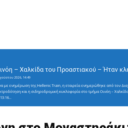
Οινόη – Χαλκίδα του Προαστιακού – Ήταν κλ
γούστου 2026, 14:49
με ενημέρωση της Hellenic Train, η εταιρεία ενημερώθηκε από τον Διαχ
κτροδότηση και η σιδηροδρομική κυκλοφορία στο τμήμα Οινόη – Χαλκίδα
3:16...
νη στο Μοναστηράκι