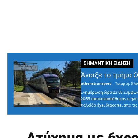
Άνοιξε το τμήμα 
athenstransport
-
Τετάρτη, 5 Αυ
Ενημέρωση ώρα 22:05 Σύμφωνα 
20:55 αποκαταστάθηκαν η ηλε
Χαλκίδα έχει διακοπεί από τις 1
Ατύχημα με 6χρο