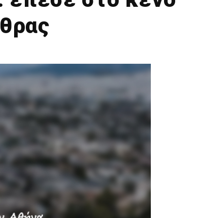
άθρας