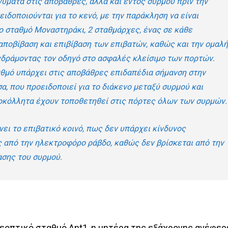
ύματα στις αποβάθρες, αλλά και εντός συρμού πριν την
ειδοποιούνται για το κενό, με την παράκληση να είναι
το σταθμό Μοναστηράκι, 2 σταθμάρχες, ένας σε κάθε
αποβίβαση και επιβίβαση των επιβατών, καθώς και την ομαλ
δράμοντας τον οδηγό στο ασφαλές κλείσιμο των πορτών.
αθμό υπάρχει στις αποβάθρες επιδαπέδια σήμανση στην
α, που προειδοποιεί για το διάκενο μεταξύ συρμού και
τοκόλλητα έχουν τοποθετηθεί στις πόρτες όλων των συρμών
νει το επιβατικό κοινό, πως δεν υπάρχει κίνδυνος
 από την ηλεκτροφόρο ράβδο, καθώς δεν βρίσκεται από την
ασης του συρμού.
εοπτικό σταθμό Ant1, η μητέρα της εξάχρονης ανέφερ