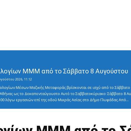
λογίων ΜΜΜ από το Σάββατο 8 Αυγούστου
υγούστου 2026, 11:12
λογίων Μέσων Μαζικής Μεταφοράς βρίσκονται σε ισχύ από το Σάββατο 8
ς Αθήνας ως το Δεκαπενταύγουστο Αυτό το Σαββατοκύριακο: Σάββατο 8
5:00 λόγω εργασιών επί της οδού Μικράς Ασίας στο Δήμο Γλυφάδας Από...
γίων ΜΜΜ από το Σ