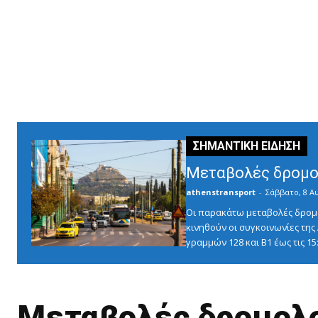
Μεταβολές δρομο
athenstransport
-
Σάββατο, 8 Α
Οι παρακάτω μεταβολές δρομο
κινηθούν οι συγκοινωνίες τη
γραμμών 128 και Β1 έως τις 1
Μεταβολές δρομολο