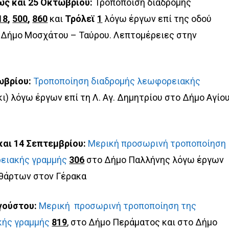
ως και 25 Οκτωβρίου:
Τροποποίση διαδρομής
18
,
500
,
860
και
Τρόλεϊ
1
λόγω έργων επί της οδού
 Δήμο Μοσχάτου – Ταύρου. Λεπτομέρειες στην
ωβρίου:
Τροποποίηση διαδρομής λεωφορειακής
ι) λόγω έργων επί τη Λ. Αγ. Δημητρίου στο Δήμο Αγίο
και 14 Σεπτεμβρίου:
Μερική προσωρινή τροποποίηση
ρειακής γραμμής
306
στο Δήμο Παλλήνης λόγω έργων
θάρτων στον Γέρακα
γούστου:
Μερική προσωρινή τροποποίηση της
κής γραμμής
819
, στο Δήμο Περάματος και στο Δήμο