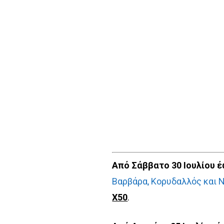
Από Σάββατο 30 Ιουλίου έ
Βαρβάρα, Κορυδαλλός και 
Χ50
.