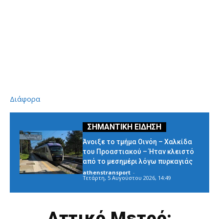
Διάφορα
Άνοιξε το τμήμα Οινόη – Χαλκίδα
του Προαστιακού – Ήταν κλειστό
από το μεσημέρι λόγω πυρκαγιάς
athenstransport
-
Τετάρτη, 5 Αυγούστου 2026, 14:49
Αττικό Μετρό: