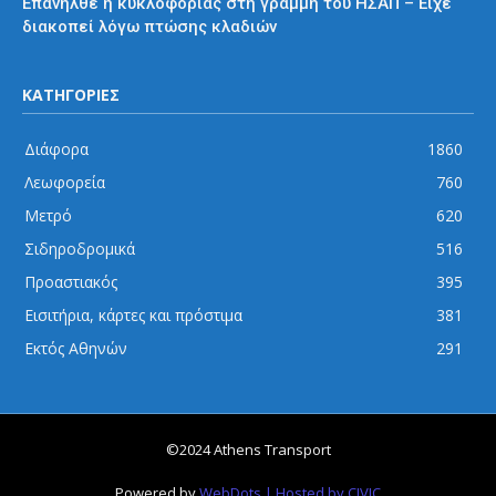
Επανήλθε η κυκλοφορίας στη γραμμή του ΗΣΑΠ – Είχε
διακοπεί λόγω πτώσης κλαδιών
ΚΑΤΗΓΟΡΙΕΣ
Διάφορα
1860
Λεωφορεία
760
Μετρό
620
Σιδηροδρομικά
516
Προαστιακός
395
Εισιτήρια, κάρτες και πρόστιμα
381
Εκτός Αθηνών
291
©2024 Athens Transport
Powered by
WebDots
| Hosted by CIVIC