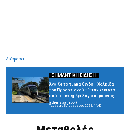
Διάφορα
Άνοιξε το τμήμα Οινόη – Χαλκίδα
του Προαστιακού – Ήταν κλειστό
από το μεσημέρι λόγω πυρκαγιάς
athenstransport
-
Τετάρτη, 5 Αυγούστου 2026, 14:49
Μεταβολές