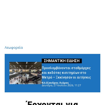
Λεωφορεία
Προσλαμβάνονται σταθμάρχες
και εκδότες εισιτηρίων στο
Μετρό – Ξεκίνησαν οι αιτήσεις
Αλέξανδρος Λιάρος
-
Δευτέρα, 27 Ιουλίου 2026, 11:27
Έρχονται για