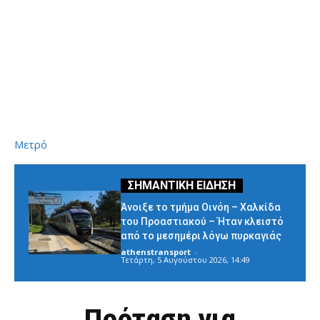
Μετρό
Άνοιξε το τμήμα Οινόη – Χαλκίδα
του Προαστιακού – Ήταν κλειστό
από το μεσημέρι λόγω πυρκαγιάς
athenstransport
-
Τετάρτη, 5 Αυγούστου 2026, 14:49
Πρόταση για