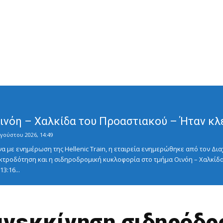
Οινόη – Χαλκίδα του Προαστιακού – Ήταν κλ
γούστου 2026, 14:49
με ενημέρωση της Hellenic Train, η εταιρεία ενημερώθηκε από τον Διαχ
κτροδότηση και η σιδηροδρομική κυκλοφορία στο τμήμα Οινόη – Χαλκίδα
3:16...
ανεκκίνηση σιδηρόδρ