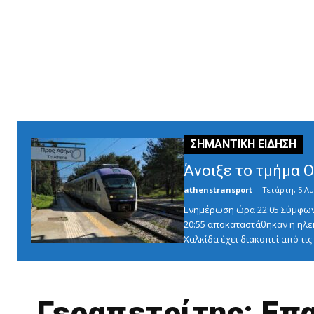
Άνοιξε το τμήμα 
athenstransport
-
Τετάρτη, 5 Αυ
Ενημέρωση ώρα 22:05 Σύμφωνα 
20:55 αποκαταστάθηκαν η ηλε
Χαλκίδα έχει διακοπεί από τις 1
Γεραπετρίτης: Επ