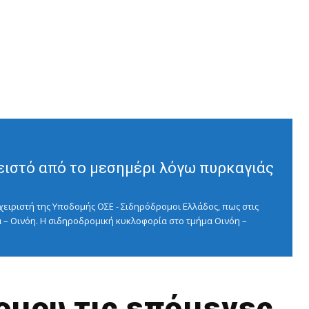
ειστό από το μεσημέρι λόγω πυρκαγιάς
ειριστή της Υποδομής ΟΣΕ - Σιδηρόδρομοι Ελλάδος, πως στις
 – Οινόη. Η σιδηροδρομική κυκλοφορία στο τμήμα Οινόη –
ομου τις επόμενες