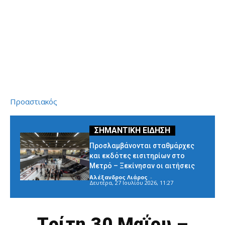
Προαστιακός
Προσλαμβάνονται σταθμάρχες
και εκδότες εισιτηρίων στο
Μετρό – Ξεκίνησαν οι αιτήσεις
Αλέξανδρος Λιάρος
-
Δευτέρα, 27 Ιουλίου 2026, 11:27
Τρίτη 30 Μαΐου –