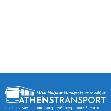
Το AthensTransport.com είναι η μεγαλύτερη ιστοσελίδα για τα