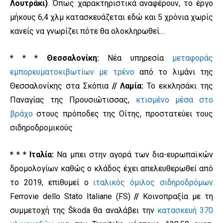
Λουτράκι)
. Όπως χαρακτηριστικά αναφέρουν, το έργο
μήκους 6,4 χλμ κατασκευάζεται εδώ και 5 χρόνια χωρίς
κανείς να γνωρίζει πότε θα ολοκληρωθεί…
* * * Θεσσαλονίκη:
Νέα υπηρεσία
μεταφοράς
εμπορευματοκιβωτίων με τρένο
από το λιμάνι της
Θεσσαλονίκης στα Σκόπια
// Λαμία:
Το εκκλησάκι της
Παναγίας της Προυσιώτισσας,
κτισμένο μέσα στο
βράχο
στους πρόποδες της Οίτης, προστατεύει τους
σιδηροδρομικούς
* * * Ιταλία:
Να μπει στην αγορά των δια-ευρωπαϊκών
δρομολογίων καθώς ο κλάδος έχει απελευθερωθεί από
το 2019, επιθυμεί ο
ιταλικός όμιλος σιδηροδρόμων
Ferrovie dello Stato Italiane (FS)
//
Κοινοπραξία με τη
συμμετοχή της Škoda θα αναλάβει την
κατασκευή 370