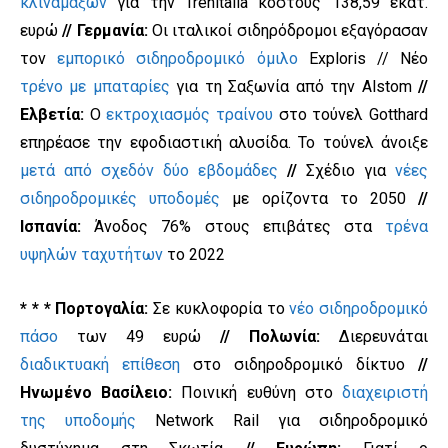
κλιναμαξών
για την Trenitalia κόστους 138,59 εκατ.
ευρώ
// Γερμανία:
Οι ιταλικοί σιδηρόδρομοι εξαγόρασαν
τον
εμπορικό σιδηροδρομικό όμιλο
Exploris // Νέο
τρένο με μπαταρίες
για τη Σαξωνία από την Alstom
//
Ελβετία:
Ο
εκτροχιασμός τραίνου
στο τούνελ Gotthard
επηρέασε την εφοδιαστική αλυσίδα. Το τούνελ άνοιξε
μετά από σχεδόν δύο εβδομάδες
//
Σχέδιο για
νέες
σιδηροδρομικές υποδομές
με ορίζοντα το 2050
//
Ισπανία:
Άνοδος 76% στους επιβάτες στα
τρένα
υψηλών ταχυτήτων
το 2022
* * * Πορτογαλία:
Σε κυκλοφορία το
νέο σιδηροδρομικό
πάσο
των 49 ευρώ
// Πολωνία:
Διερευνάται
διαδικτυακή επίθεση
στο σιδηροδρομικό δίκτυο
//
Ηνωμένο Βασίλειο:
Ποινική ευθύνη στο
διαχειριστή
της υποδομής
Network Rail για σιδηροδρομικό