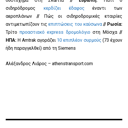
δυστύχημα στη Σκωτία
// Ευρώπη:
Γιατί ο
σιδηρόδρομος
κερδίζει έδαφος
έναντι των
αεροπλάνων
//
Πώς οι σιδηροδρομικές εταιρίες
αντιμετωπίζουν τις
επιπτώσεις του καύσωνα
// Ρωσία:
Τρίτο
προαστιακό express δρομολόγιο
στη Μόσχα
//
ΗΠΑ:
Η Amtrak αγοράζει
10 επιπλέον συρμούς
(73 έχουν
ήδη παραγγελθεί) από τη Siemens
Αλέξανδρος Λιάρος – athenstransport.com