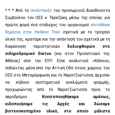
* * *
Από τη
συνέντευξη
του προσωρινού Διευθύνοντα
Συμβούλου του ΟΣΕ κ. Τερεζάκη, μέσω της οποίας για
πρώτη φορά ένα στέλεχος του οργανισμού
επιτέθηκε
δημόσια στην Hellenic Train
σχετικά με το τροχαίο
υλικό της, κρατάμε και την απάντησή του σχετικά με τη
διερεύνηση περιστατικών
δολιοφθορών στο
σιδηροδρομικό δίκτυο
(και στον Προαστιακό της
Αθήνας) από την ΕΥΠ. Είπε αναλυτικά: «Κάποιοι,
πηδώντας µέσα από την Αττική Οδό στους χώρους του
ΟΣΕ στη Μεταμόρφωση και τη Νερατζιώτισσα, άρχισαν
να κόβουν συστηµατικά κυκλώµατα γραµµής,
προχωρώντας από τη Νερατζιώτισσα προς το
αεροδρόµιο.
Κινητοποιηθήκαμε αµέσως,
ειδοποιήσαµε τις Αρχές και δώσαμε
βιντεοσκοπηµένο υλικό, στο οποίο µάλιστα