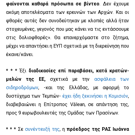
φαίνονται καθαρά πρόσωπα σε βίντεο
. ∆εν έχουµε
ακόµη αποτελέσµατα των ερευνών των Αρχών. Και οι
φθορές αυτές δεν συνοδεύτηκαν µε κλοπές αλλά ήταν
στοχευµένες, γεγονός που µας κάνει να τις εντάσσουµε
στις δολιοφθορές». Θα επανερχόμαστε στο ζήτημα,
μέχρι να απαντήσει η ΕΥΠ σχετικά με τη διερεύνηση που
έκανε/κάνει.
* * *
Έξι
διαδικασίες επί παραβάσει, κατά κρατών-
μελών της ΕΕ,
σχετικά με την
ασφάλεια των
σιδηροδρόμων
, -και της Ελλάδας, με αφορμή το
δυστύχημα των Τεμπών-
έχει ήδη ξεκινήσει η Κομισιόν
,
διαβεβαιώνει η Επίτροπος Vălean, σε απάντηση της,
προς 9 ευρωβουλευτές της Ομάδας των Πρασίνων.
* * *
Σε
συνέντευξή της
, η
πρόεδρος της ΡΑΣ Ιωάννα