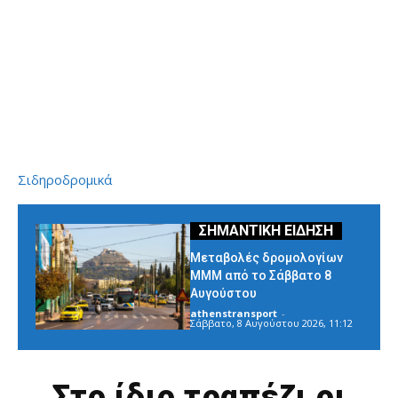
Σιδηροδρομικά
Μεταβολές δρομολογίων
ΜΜΜ από το Σάββατο 8
Αυγούστου
athenstransport
-
Σάββατο, 8 Αυγούστου 2026, 11:12
Στο ίδιο τραπέζι οι