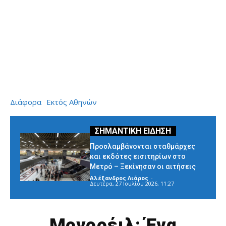
Διάφορα
Εκτός Αθηνών
Προσλαμβάνονται σταθμάρχες
και εκδότες εισιτηρίων στο
Μετρό – Ξεκίνησαν οι αιτήσεις
Αλέξανδρος Λιάρος
-
Δευτέρα, 27 Ιουλίου 2026, 11:27
Μονορέιλ: Ένα