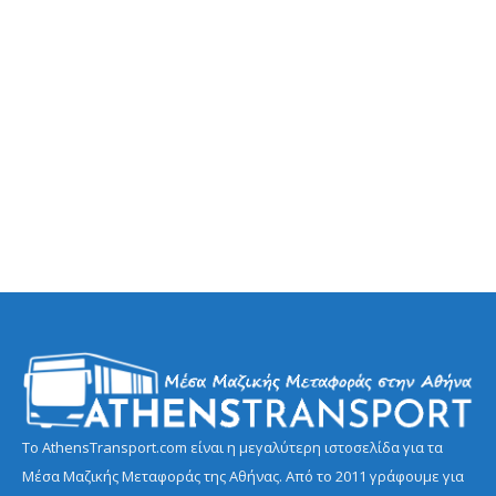
Το AthensTransport.com είναι η μεγαλύτερη ιστοσελίδα για τα
Μέσα Μαζικής Μεταφοράς της Αθήνας. Από το 2011 γράφουμε για