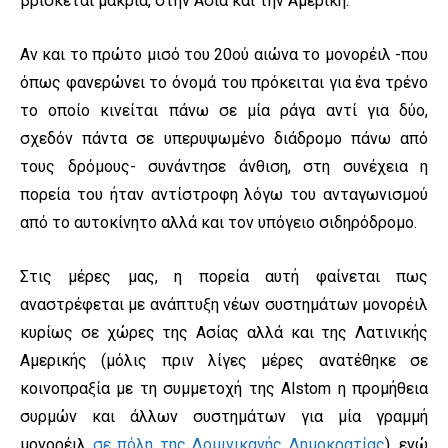
βρίσκεται μακριά, στην Ασία και την Αμερική.
Αν και το πρώτο μισό του 20ού αιώνα το μονορέιλ -που
όπως φανερώνει το όνομά του πρόκειται για ένα τρένο
το οποίο κινείται πάνω σε μία ράγα αντί για δύο,
σχεδόν πάντα σε υπερυψωμένο διάδρομο πάνω από
τους δρόμους- συνάντησε άνθιση, στη συνέχεια η
πορεία του ήταν αντίστροφη λόγω του ανταγωνισμού
από το αυτοκίνητο αλλά και τον υπόγειο σιδηρόδρομο.
Στις μέρες μας, η πορεία αυτή φαίνεται πως
αναστρέφεται με ανάπτυξη νέων συστημάτων μονορέιλ
κυρίως σε χώρες της Ασίας αλλά και της Λατινικής
Αμερικής (μόλις πριν λίγες μέρες ανατέθηκε σε
κοινοπραξία με τη συμμετοχή της Alstom η προμήθεια
συρμών και άλλων συστημάτων για μία γραμμή
μονορέιλ
σε πόλη της Δομινικανής Δημοκρατίας
), ενώ