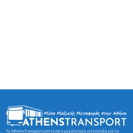
Το AthensTransport.com είναι η μεγαλύτερη ιστοσελίδα για τα