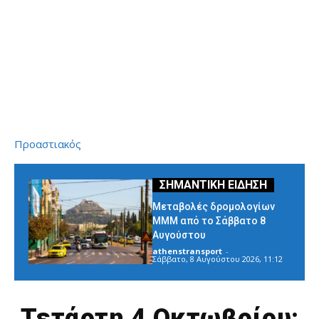
Προαστιακός
Μεταβολές δρομολογίων
ΜΜΜ από το Σάββατο 8
Αυγούστου
athenstransport
-
Σάββατο, 8 Αυγούστου 2026, 11:12
Τετάρτη 4 Οκτωβρίου: