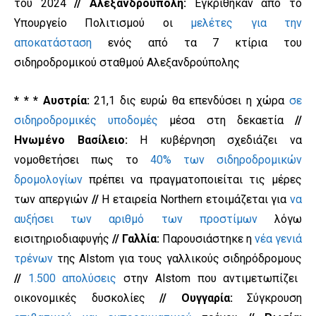
του 2024
//
Αλεξανδρούπολη:
Εγκρίθηκαν από το
Υπουργείο Πολιτισμού οι
μελέτες για την
αποκατάσταση
ενός από τα 7 κτίρια του
σιδηροδρομικού σταθμού Αλεξανδρούπολης
* * * Αυστρία:
21,1 δις ευρώ θα επενδύσει η χώρα
σε
σιδηροδρομικές υποδομές
μέσα στη δεκαετία
//
Ηνωμένο Βασίλειο:
Η κυβέρνηση σχεδιάζει να
νομοθετήσει πως το
40% των σιδηροδρομικών
δρομολογίων
πρέπει να πραγματοποιείται τις μέρες
των απεργιών
//
Η εταιρεία Northern ετοιμάζεται για
να
αυξήσει των αριθμό των προστίμων
λόγω
εισιτηριοδιαφυγής
// Γαλλία:
Παρουσιάστηκε η
νέα γενιά
τρένων
της Alstom για τους γαλλικούς σιδηρόδρομους
//
1.500 απολύσεις
στην Alstom που αντιμετωπίζει
οικονομικές δυσκολίες
// Ουγγαρία:
Σύγκρουση