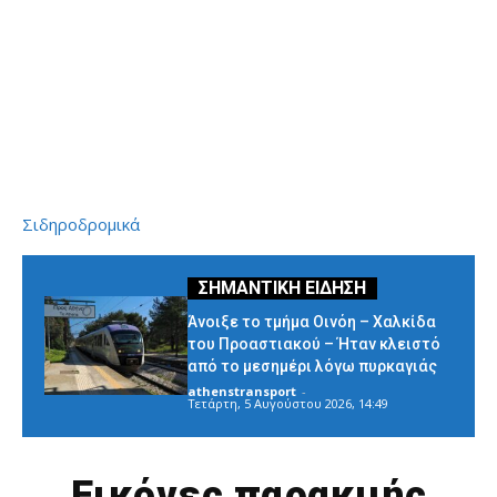
Σιδηροδρομικά
Άνοιξε το τμήμα Οινόη – Χαλκίδα
του Προαστιακού – Ήταν κλειστό
από το μεσημέρι λόγω πυρκαγιάς
athenstransport
-
Τετάρτη, 5 Αυγούστου 2026, 14:49
Εικόνες παρακμής